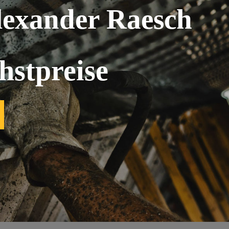
lexander Raesch
hstpreise